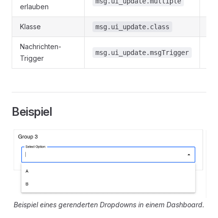
msg.ui_update.multiple
B
erlauben
Klasse
msg.ui_update.class
S
Nachrichten-
msg.ui_update.msgTrigger
S
Trigger
Beispiel
Beispiel eines gerenderten Dropdowns in einem Dashboard.