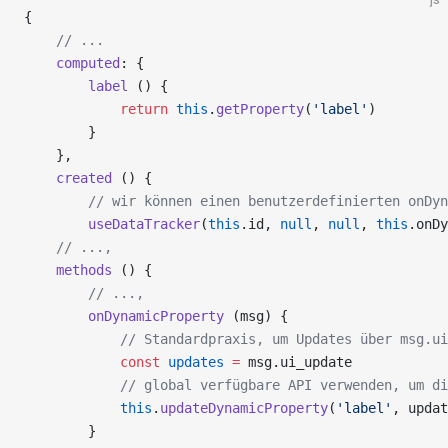
{
    // ...
    computed
: {
        label
 () {
            return
 this
.
getProperty
(
'label'
)
        }
    },
    created
 () {
        // wir können einen benutzerdefinierten onDyn
        useDataTracker
(
this
.id, 
null
, 
null
, 
this
.onDy
    // ...,
    methods
 () {
        // ...,
        onDynamicProperty
 (msg) {
            // Standardpraxis, um Updates über msg.ui
            const
 updates
 =
 msg.ui_update
            // global verfügbare API verwenden, um di
            this
.
updateDynamicProperty
(
'label'
, updat
        }