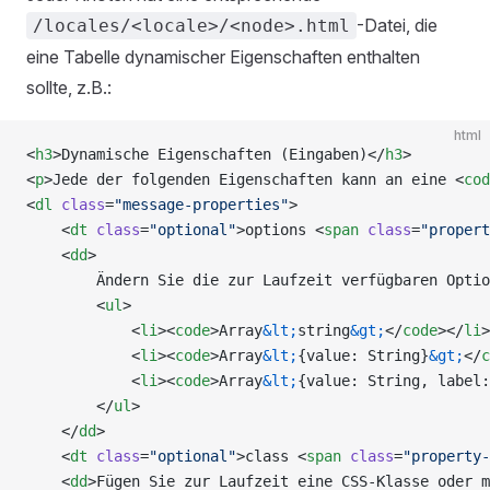
-Datei, die
/locales/<locale>/<node>.html
eine Tabelle dynamischer Eigenschaften enthalten
sollte, z.B.:
html
<
h3
>Dynamische Eigenschaften (Eingaben)</
h3
>
<
p
>Jede der folgenden Eigenschaften kann an eine <
cod
<
dl
 class
=
"message-properties"
>
    <
dt
 class
=
"optional"
>options <
span
 class
=
"propert
    <
dd
>
        Ändern Sie die zur Laufzeit verfügbaren Optio
        <
ul
>
            <
li
><
code
>Array
&lt;
string
&gt;
</
code
></
li
>
            <
li
><
code
>Array
&lt;
{value: String}
&gt;
</
c
            <
li
><
code
>Array
&lt;
{value: String, label:
        </
ul
>
    </
dd
>
    <
dt
 class
=
"optional"
>class <
span
 class
=
"property-
    <
dd
>Fügen Sie zur Laufzeit eine CSS-Klasse oder m