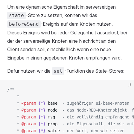
Um eine dynamische Eigenschaft im serverseitigen
-Store zu setzen, können wir das
state
-Ereignis auf dem Knoten nutzen.
beforeSend
Dieses Ereignis wird bei jeder Gelegenheit ausgelöst, bei
der der serverseitige Knoten eine Nachricht an den
Client senden soll, einschließlich wenn eine neue
Eingabe in einen gegebenen Knoten empfangen wird.
Dafür nutzen wir die
-Funktion des State-Stores:
set
js
/**
    *
    * 
@param
 {*}
 base
  - zugehöriger ui-base-Knoten
    * 
@param
 {*}
 node
  - das Node-RED-Knotenobjekt, f
    * 
@param
 {*}
 msg
   - die vollständig empfangene N
    * 
@param
 {*}
 prop
  - die Eigenschaft, die wir auf
    * 
@param
 {*}
 value
 - der Wert, den wir setzen