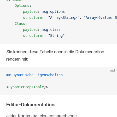
    Options
:
        payload
: 
msg.options
        structure
: [
"Array<String>"
, 
"Array<{value: S
    Class
:
        payload
: 
msg.class
        structure
: [
"String"
]
Sie können diese Tabelle dann in die Dokumentation
rendern mit:
md
## Dynamische Eigenschaften
<
DynamicPropsTable
/>
Editor-Dokumentation:
Jeder Knoten hat eine entsprechende