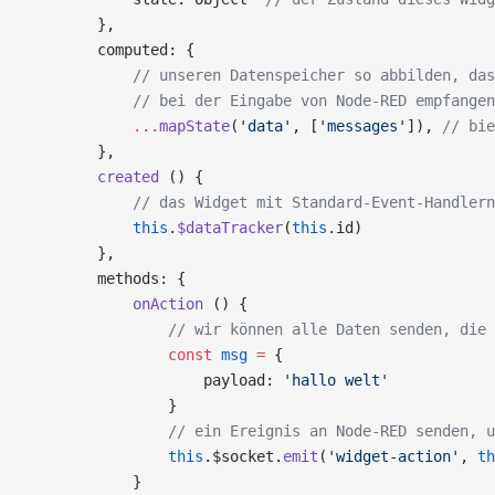
        },
        computed: {
            // unseren Datenspeicher so abbilden, das
            // bei der Eingabe von Node-RED empfangen
            ...
mapState
(
'data'
, [
'messages'
]), 
// bie
        },
        created
 () {
            // das Widget mit Standard-Event-Handlern
            this
.
$dataTracker
(
this
.id)
        },
        methods: {
            onAction
 () {
                // wir können alle Daten senden, die 
                const
 msg
 =
 {
                    payload: 
'hallo welt'
                }
                // ein Ereignis an Node-RED senden, u
                this
.$socket.
emit
(
'widget-action'
, 
th
            }