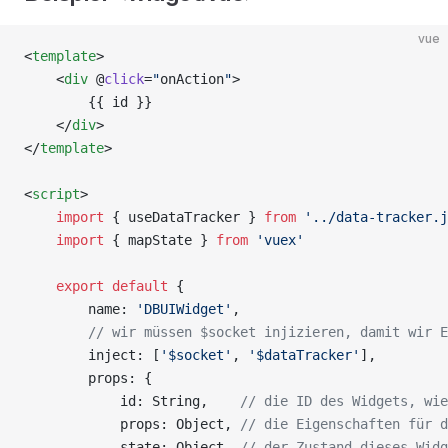
vue
<
template
>
    <
div
 @
click
=
"
onAction
"
>
        {{ id }}
    </
div
>
</
template
>
<
script
>
    import
 { useDataTracker } 
from
 '../data-tracker.j
    import
 { mapState } 
from
 'vuex'
    export
 default
 {
        name: 
'DBUIWidget'
,
        // wir müssen $socket injizieren, damit wir E
        inject: [
'$socket'
, 
'$dataTracker'
],
        props: {
            id: String,    
// die ID des Widgets, wie
            props: Object, 
// die Eigenschaften für d
            state: Object  
// der Zustand dieses Widg