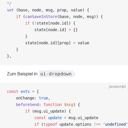
*/
set
 (base, node, msg, prop, value) {
    if
 (
canSaveInStore
(base, node, msg)) {
        if
 (
!
state[node.id]) {
            state[node.id] 
=
 {}
        }
        state[node.id][prop] 
=
 value
    }
},
Zum Beispiel in
:
ui-dropdown
javascript
const
 evts
 =
 {
    onChange: 
true
,
    beforeSend
: 
function
 (
msg
) {
        if
 (msg.ui_update) {
            const
 update
 =
 msg.ui_update
            if
 (
typeof
 update.options 
!==
 'undefined'