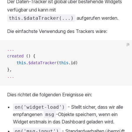
Der Daten-Tracker ist global über bestehende Widgets
verfügbar und kann mit
aufgerufen werden.
this.$dataTracker(...)
Die einfachste Verwendung des Trackers wäre:
js
...
created
 () {
    this
.
$dataTracker
(
this
.id)
},
...
Dies richtet die folgenden Ereignisse ein:
- Stellt sicher, dass wir alle
on('widget-load')
empfangenen
-Objekte speichern, wenn ein
msg
Widget erstmals in das Dashboard geladen wird.
- Standardverhalten überprüft
on('msg-input')